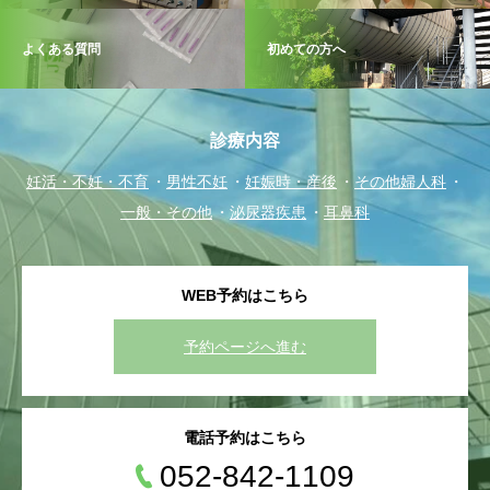
よくある質問
初めての方へ
診療内容
妊活・不妊・不育
男性不妊
妊娠時・産後
その他婦人科
一般・その他
泌尿器疾患
耳鼻科
WEB予約はこちら
予約ページへ進む
電話予約はこちら
052-842-1109