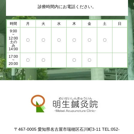
診療時間内にお電話ください。
時間
月
火
水
木
金
土
日
9:00
~
12:00
〇
〇
〇
〇
〇
〇
土の
み
14:00
17:00
~
〇
〇
〇
〇
20:00
〒467-0005 愛知県名古屋市瑞穂区石川町3-11 TEL:052-