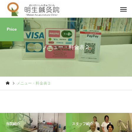
Price
メニュー・料金表２
妊活・不妊・不育
男性不
妊活の豆知識
妊活の豆知識
メニュー・料金表２
不妊治療で仕事辞めてよか
流産後の妊娠はいつか
った。後悔しないための判
妊活再開のタイミング
一般・その他
泌尿器疾
断基準と体験談
安の解消法
当院紹介
スタッフ紹介