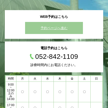
WEB予約はこちら
予約ページへ進む
電話予約はこちら
052-842-1109
診療時間内にお電話ください。
時間
月
火
水
木
金
土
日
9:00
~
12:00
〇
〇
〇
〇
〇
〇
土の
み
14:00
17:00