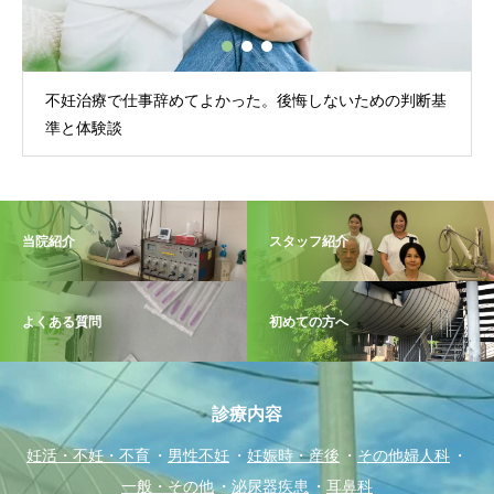
不妊治療で仕事辞めてよかった。後悔しないための判断基
準と体験談
当院紹介
スタッフ紹介
よくある質問
初めての方へ
診療内容
妊活・不妊・不育
男性不妊
妊娠時・産後
その他婦人科
一般・その他
泌尿器疾患
耳鼻科