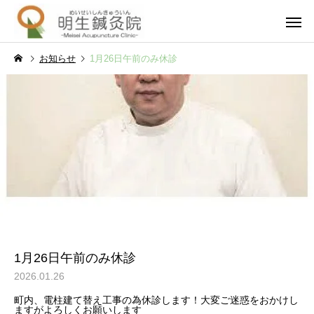
お知らせ
1月26日午前のみ休診
妊活・不妊・不育
男性不
妊活の豆知識
妊活の豆知識
不妊治療で仕事辞めてよか
流産後の妊娠はいつか
った。後悔しないための判
妊活再開のタイミング
一般・その他
泌尿器疾
断基準と体験談
安の解消法
1月26日午前のみ休診
2026.01.26
町内、電柱建て替え工事の為休診します！大変ご迷惑をおかけし
ますがよろしくお願いします