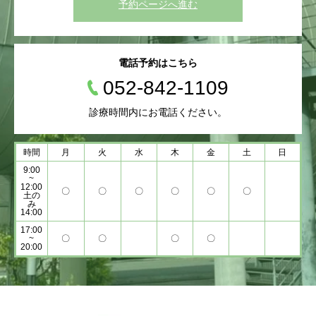
予約ページへ進む
電話予約はこちら
052-842-1109
診療時間内にお電話ください。
時間
月
火
水
木
金
土
日
9:00
~
12:00
〇
〇
〇
〇
〇
〇
土の
み
14:00
17:00
~
〇
〇
〇
〇
20:00