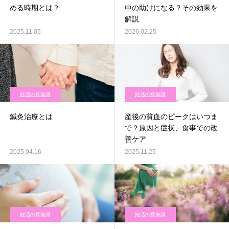
める時期とは？
中の助けになる？その効果を
解説
2025.11.05
2026.02.25
妊活の豆知識
妊活の豆知識
鍼灸治療とは
産後の貧血のピークはいつま
で？原因と症状、食事での改
善ケア
2025.04.16
2025.11.25
妊活の豆知識
妊活の豆知識