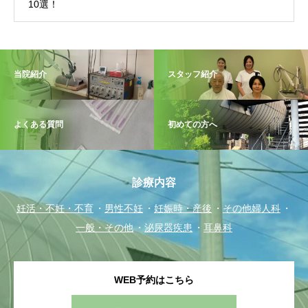
ること
当院紹介
スタッフ紹介
よくある質問
初めての方へ
診療内容
妊活・不妊・不育
男性不妊
妊娠時・産後
その他婦人科
一般・その他
泌尿器疾患
耳鼻科
WEB予約はこちら