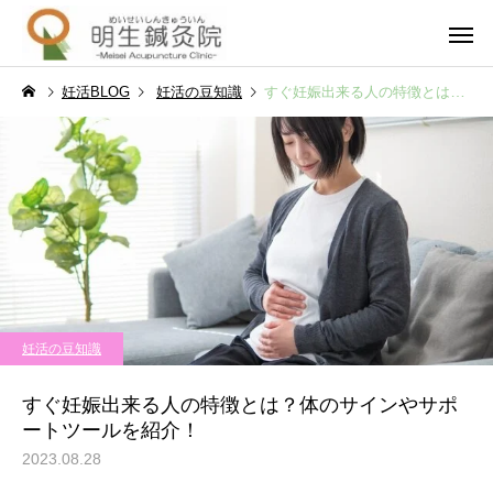
妊活BLOG
妊活の豆知識
すぐ妊娠出来る人の特徴とは？体のサインやサポートツールを紹介！
妊活・不妊・不育
男性不
妊活の豆知識
妊活の豆知識
不妊治療で仕事辞めてよか
流産後の妊娠はいつか
妊活の豆知識
った。後悔しないための判
妊活再開のタイミング
一般・その他
泌尿器疾
断基準と体験談
安の解消法
すぐ妊娠出来る人の特徴とは？体のサインやサポ
ートツールを紹介！
2023.08.28