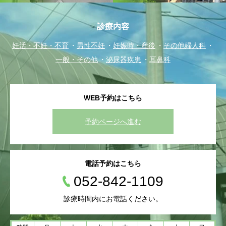
診療内容
妊活・不妊・不育
男性不妊
妊娠時・産後
その他婦人科
一般・その他
泌尿器疾患
耳鼻科
WEB予約はこちら
予約ページへ進む
電話予約はこちら
052-842-1109
診療時間内にお電話ください。