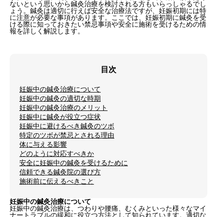
ないという思いから鍼灸治療を検討される方もいらっしゃるでし
ょう。鍼灸は適切に行えば安全な治療法ですが、妊娠初期には特
に注意が必要な事項があります。ここでは、妊娠初期に鍼灸を受
ける際に知っておきたい禁忌事項や安全に施術を受けるための情
報を詳しく解説します。
目次
妊娠中の鍼灸治療について
妊娠中の鍼灸の適切な時期
妊娠中の鍼灸治療のメリット
妊娠中に鍼灸が役立つ症状
妊娠中に避けるべき鍼灸のツボ
特定のツボが禁忌とされる理由
体に与える影響
どのように対応すべきか
安全に妊娠中の鍼灸を受けるために
信頼できる鍼灸院の選び方
施術前に伝えるべきこと
妊娠中の鍼灸治療について
妊娠中の鍼灸治療は、つわりや腰痛、むくみといった様々なマイ
ナートラブルの緩和に役立つ方法として知られています。適切な