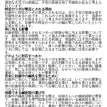
適切な方法での刺激は、子宮の収縮を招く可能性があると考えら
れています。
特定のツボが禁忌とされる理由
妊娠中に特定のツボが禁忌とされるのは、主に子宮の収縮を促す
可能性があるためです。これらのツボを刺激することで、流産や
早産のリスクが高まるという考え方が伝統的にあります。歴史的
な文献にも、妊娠中の特定のツボへの鍼が禁じられていたという
記述が見られます。
体に与える影響
妊娠初期に禁忌とされるツボへの刺激が体に与える影響について
は、刺激の強さや時間、そして個人の体の状態によって異なりま
す。強い刺激や長時間にわたる刺激は、理論的には子宮の収縮を
誘発する可能性が考えられますが、軽い刺激であれば問題ない場
合がほとんどです。ただし、体への影響が強いと考えられている
ツボに関しては、安定期に入るまでは強い刺激に注意が必要で
す。
どのように対応すべきか
もし妊娠初期に禁忌とされるツボを刺激してしまった場合、まず
は安静にすることが第一です。自己判断でさらなる刺激を与えた
りせず、体の状態を注意深く観察してください。出血や強い腹痛
など、気になる症状が現れた場合は、かかりつけの産婦人科医に
連絡し、指示を仰ぐことが重要です。
安全に妊娠中の鍼灸を受けるために
妊娠中に安心して鍼灸治療を受けるためには、いくつかの重要な
ポイントがあります。適切な鍼灸院を選び、施術を受ける前に自
身の妊娠状況や体調について正確に伝えることが、安全な施術に
つながります。
信頼できる鍼灸院の選び方
妊娠中の鍼灸治療を検討する際は、妊婦さんへの施術経験が豊富
で、妊娠に関する専門知識を持った鍼灸師がいる鍼灸院を選ぶこ
とが非常に重要です。ウェブサイトで妊婦さん向けの施術につい
て記載があるか確認したり、事前に電話で問い合わせてみたりす