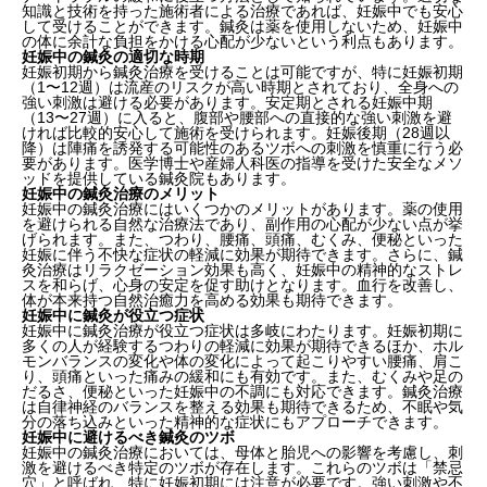
知識と技術を持った施術者による治療であれば、妊娠中でも安心
して受けることができます。鍼灸は薬を使用しないため、妊娠中
の体に余計な負担をかける心配が少ないという利点もあります。
妊娠中の鍼灸の適切な時期
妊娠初期から鍼灸治療を受けることは可能ですが、特に妊娠初期
（1〜12週）は流産のリスクが高い時期とされており、全身への
強い刺激は避ける必要があります。安定期とされる妊娠中期
（13〜27週）に入ると、腹部や腰部への直接的な強い刺激を避
ければ比較的安心して施術を受けられます。妊娠後期（28週以
降）は陣痛を誘発する可能性のあるツボへの刺激を慎重に行う必
要があります。医学博士や産婦人科医の指導を受けた安全なメソ
ッドを提供している鍼灸院もあります。
妊娠中の鍼灸治療のメリット
妊娠中の鍼灸治療にはいくつかのメリットがあります。薬の使用
を避けられる自然な治療法であり、副作用の心配が少ない点が挙
げられます。また、つわり、腰痛、頭痛、むくみ、便秘といった
妊娠に伴う不快な症状の軽減に効果が期待できます。さらに、鍼
灸治療はリラクゼーション効果も高く、妊娠中の精神的なストレ
スを和らげ、心身の安定を促す助けとなります。血行を改善し、
体が本来持つ自然治癒力を高める効果も期待できます。
妊娠中に鍼灸が役立つ症状
妊娠中に鍼灸治療が役立つ症状は多岐にわたります。妊娠初期に
多くの人が経験するつわりの軽減に効果が期待できるほか、ホル
モンバランスの変化や体の変化によって起こりやすい腰痛、肩こ
り、頭痛といった痛みの緩和にも有効です。また、むくみや足の
だるさ、便秘といった妊娠中の不調にも対応できます。鍼灸治療
は自律神経のバランスを整える効果も期待できるため、不眠や気
分の落ち込みといった精神的な症状にもアプローチできます。
妊娠中に避けるべき鍼灸のツボ
妊娠中の鍼灸治療においては、母体と胎児への影響を考慮し、刺
激を避けるべき特定のツボが存在します。これらのツボは「禁忌
穴」と呼ばれ、特に妊娠初期には注意が必要です。強い刺激や不