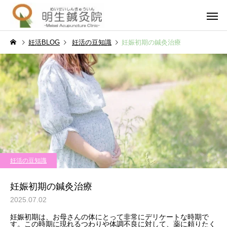
妊活BLOG
妊活の豆知識
妊娠初期の鍼灸治療
妊活・不妊・不育
男性不
妊活の豆知識
妊活の豆知識
不妊治療で仕事辞めてよか
流産後の妊娠はいつか
妊活の豆知識
った。後悔しないための判
妊活再開のタイミング
一般・その他
泌尿器疾
断基準と体験談
安の解消法
妊娠初期の鍼灸治療
2025.07.02
妊娠初期は、お母さんの体にとって非常にデリケートな時期で
す。この時期に現れるつわりや体調不良に対して、薬に頼りたく