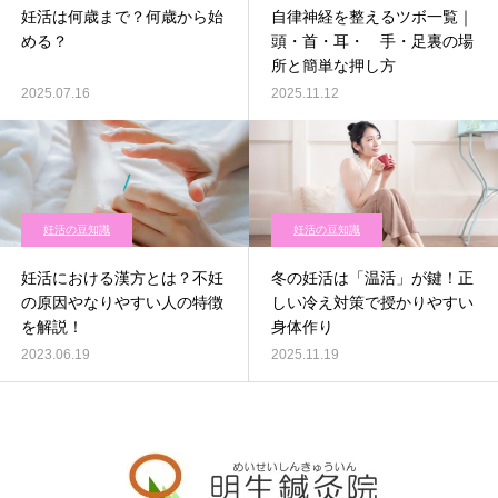
妊活は何歳まで？何歳から始
自律神経を整えるツボ一覧｜
める？
頭・首・耳・ 手・足裏の場
所と簡単な押し方
2025.07.16
2025.11.12
妊活の豆知識
妊活の豆知識
妊活における漢方とは？不妊
冬の妊活は「温活」が鍵！正
の原因やなりやすい人の特徴
しい冷え対策で授かりやすい
を解説！
身体作り
2023.06.19
2025.11.19