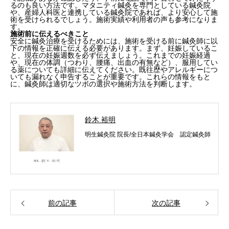
るのも良い方法です。マタニティ鍼灸を専門としている鍼灸院
や、産婦人科医と連携している鍼灸院であれば、より安心して施
術を受けられるでしょう。施術実績や利用者の声も参考になりま
す。
施術前に伝えるべきこと
安全に鍼灸治療を受けるためには、施術を受ける前に鍼灸師に以
下の情報を正確に伝える必要があります。まず、妊娠しているこ
と、現在の妊娠週数を必ず伝えましょう。これまでの妊娠経過
や、現在の体調（つわり、腰痛、出血の有無など）、服用してい
る薬についても詳細に伝えてください。既往歴やアレルギーにつ
いても漏れなく申告することが重要です。これらの情報をもと
に、鍼灸師は適切なツボの選択や施術方法を判断します。
鈴木 裕明
明生鍼灸院 院長/全日本鍼灸学会 認定鍼灸師
前の記事
次の記事