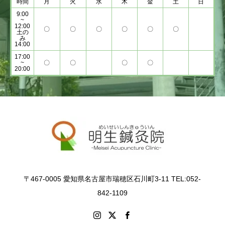
時間
月
火
水
木
金
土
日
9:00
~
12:00
〇
〇
〇
〇
〇
〇
土の
み
14:00
17:00
~
〇
〇
〇
〇
20:00
〒467-0005 愛知県名古屋市瑞穂区石川町3-11 TEL:052-
842-1109