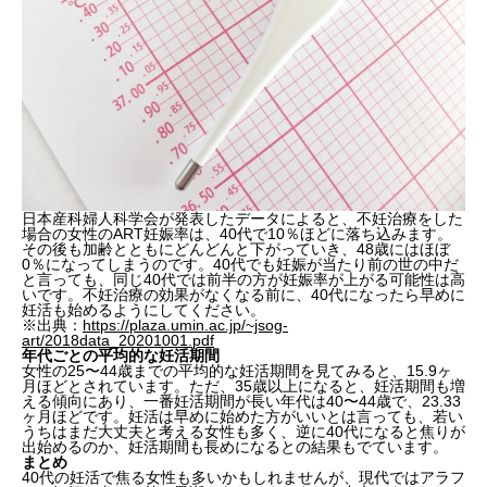
日本産科婦人科学会が発表したデータによると、不妊治療をした
場合の女性のART妊娠率は、40代で10％ほどに落ち込みます。
その後も加齢とともにどんどんと下がっていき、48歳にはほぼ
0％になってしまうのです。40代でも妊娠が当たり前の世の中だ
と言っても、同じ40代では前半の方が妊娠率が上がる可能性は高
いです。不妊治療の効果がなくなる前に、40代になったら早めに
妊活も始めるようにしてください。
※出典：
https://plaza.umin.ac.jp/~jsog-
art/2018data_20201001.pdf
年代ごとの平均的な妊活期間
女性の25〜44歳までの平均的な妊活期間を見てみると、15.9ヶ
月ほどとされています。ただ、35歳以上になると、妊活期間も増
える傾向にあり、一番妊活期間が長い年代は40〜44歳で、23.33
ヶ月ほどです。妊活は早めに始めた方がいいとは言っても、若い
うちはまだ大丈夫と考える女性も多く、逆に40代になると焦りが
出始めるのか、妊活期間も長めになるとの結果もでています。
まとめ
40代の妊活で焦る女性も多いかもしれませんが、現代ではアラフ