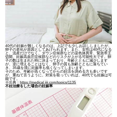
40代の妊娠が難しくなるのは、上記でも少しお話ししましたが、
卵子の老化が原因としてあげられます。また、女性は40代になる
と、流産だけでなく、ダウン症候群などの染色体異常、緊急帝王
切開、妊娠高血圧症候群などのリスクが上がる可能性大です。卵
子の数は生まれた時に決まっており、年齢とともに減少します
が、逆に増えることはなく、卵子の質も加齢とともに落ちてい
き、35歳を境に妊娠率も低くなってしまいます。
そのため、年齢が高くなってからの妊活を諦める方も多いです
が、重ねて言うように、対策を取っていれば、40代でも妊娠は可
能です。
※出典：
https://medical.jiji.com/topics/1135
不妊治療をした場合の妊娠率