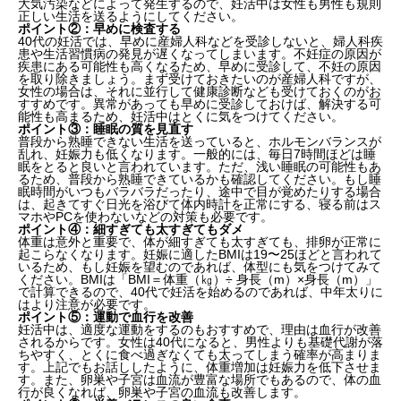
大気汚染などによって発生するので、妊活中は女性も男性も規則
正しい生活を送るようにしてください。
ポイント②：早めに検査する
40代の妊活では、早めに産婦人科などを受診しないと、婦人科疾
患や生活習慣病の発見が遅くなってしまいます。不妊症の原因が
疾患にある可能性も高くなるため、早めに受診して、不妊の原因
を取り除きましょう。まず受けておきたいのが産婦人科ですが、
女性の場合は、それに並行して健康診断なども受けておくのがお
すすめです。異常があっても早めに受診しておけば、解決する可
能性も高まるため、妊活中はとくに気をつけてください。
ポイント③：睡眠の質を見直す
普段から熟睡できない生活を送っていると、ホルモンバランスが
乱れ、妊娠力も低くなります。一般的には、毎日7時間ほどは睡
眠をとると良いと言われています。ただ、浅い睡眠の可能性もあ
るため、普段から熟睡できているかも確認してください。もし睡
眠時間がいつもバラバラだったり、途中で目が覚めたりする場合
は、起きてすぐ日光を浴びて体内時計を正常にする、寝る前はス
マホやPCを使わないなどの対策も必要です。
ポイント④：細すぎても太すぎてもダメ
体重は意外と重要で、体が細すぎても太すぎても、排卵が正常に
起こらなくなります。妊娠に適したBMIは19〜25ほどと言われて
いるため、もし妊娠を望むのであれば、体型にも気をつけてみて
ください。BMIは「BMI＝体重（㎏）÷ 身長（m）×身長（m）」
で計算できるので、40代で妊活を始めるのであれば、中年太りに
はより注意が必要です。
ポイント⑤：運動で血行を改善
妊活中は、適度な運動をするのもおすすめで、理由は血行が改善
されるからです。女性は40代になると、男性よりも基礎代謝が落
ちやすく、とくに食べ過ぎなくても太ってしまう確率が高まりま
す。上記でもお話ししたように、体重増加は妊娠力を低下させま
す。また、卵巣や子宮は血流が豊富な場所でもあるので、体の血
行が良くなれば、卵巣や子宮の血流も改善します。