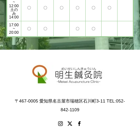
~
12:00
〇
〇
〇
〇
〇
〇
土の
み
14:00
17:00
~
〇
〇
〇
〇
20:00
〒467-0005 愛知県名古屋市瑞穂区石川町3-11 TEL:052-
842-1109