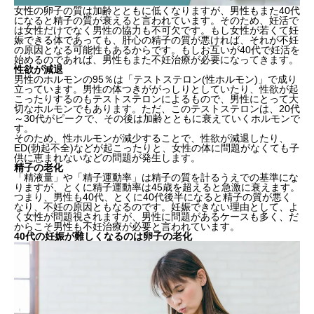
女性の卵子の質は加齢とともに低くなりますが、男性もまた40代
になると精子の質が衰えると言われています。そのため、妊活で
は女性だけでなく男性の協力も不可欠です。もし女性が若くて妊
娠できる体であっても、肝心の精子の質が悪ければ、それが不妊
の原因となる可能性もあるからです。もしお互いが40代で妊活を
始めるのであれば、男性もまた不妊治療が必要になってきます。
性欲が減退
男性のホルモンの95％は「テストステロン(性ホルモン)」で成り
立っています。男性の体つきががっしりとしていたり、性欲が起
こったりするのもテストステロンによるもので、男性にとって大
切なホルモンでもあります。ただ、このテストステロンは、20代
～30代がピークで、その後は加齢とともに衰えていくホルモンで
す。
そのため、性ホルモンが減少することで、性欲が減退したり、
ED(勃起不全)などが起こったりと、女性の体に問題がなくても子
供に恵まれないなどの問題が発生します。
精子の老化
「精液量」や「精子運動率」は精子の質を計るうえでの基準にな
りますが、とくに精子運動率は45歳を超えると急激に衰えます。
つまり、男性も40代、とくに40代後半になると精子の質が悪く
なり、不妊の原因ともなるのです。妊娠できない理由として、よ
く女性が問題視されますが、男性に問題があるケースも多く、だ
からこそ男性も不妊治療が必要と言われています。
40代の妊娠が難しくなるのは卵子の老化