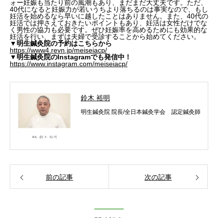
ォー妊娠も当たり前の風潮もあり、まだまだ大丈夫です。ただ、
40代になると妊娠力が若いうちより落ちるのは事実なので、もし
妊活を始めるなら早いに越したことはありません。また、40代の
妊活では押さえておきたいポイントもあり、妊活は女性だけでな
く男性の協力も必要です。ぜひ妊娠率を高めるためにも効果的な
妊活を行い、まずは夫婦で受診することから始めてください。
▼明生鍼灸院の予約はこちらから
https://www4.revn.jp/meiseiacp/
▼明生鍼灸院のInstagramでも発信中！
https://www.instagram.com/meiseiacp/
鈴木 裕明
明生鍼灸院 院長/全日本鍼灸学会 認定鍼灸師
前の記事
次の記事