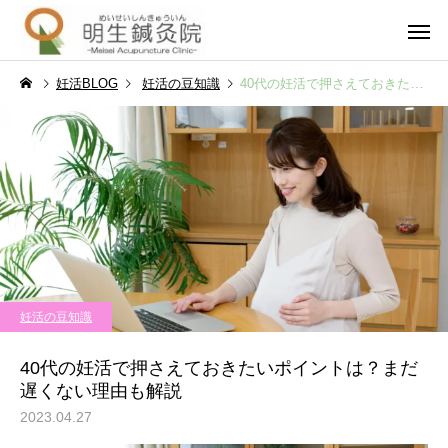
妊活BLOG
妊活の豆知識
40代の妊活で押さえておきたいポイントは？まだ遅くない理由も解説
妊活・不妊・不育
男性不
妊活の豆知識
妊活の豆知識
不妊治療で仕事辞めてよか
流産後の妊娠はいつか
妊活の豆知識
った。後悔しないための判
妊活再開のタイミング
一般・その他
泌尿器疾
断基準と体験談
安の解消法
40代の妊活で押さえておきたいポイントは？まだ
遅くない理由も解説
2023.04.27