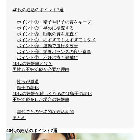
40代の妊活のポイント7選
ポイント①：精子や卵子の質をキープ
ポイント②：早めに検査する
ポイント③：睡眠の質を見直す
ポイント④：細すぎても太すぎてもダメ
ポイント⑤：運動で血行を改善
ポイント⑥：栄養バランスの良い食事
ポイント⑦：不妊治療も候補に
40代の妊娠率とは？
男性も不妊治療が必要な理由
性欲が減退
精子の老化
40代の妊娠が難しくなるのは卵子の老化
不妊治療をした場合の妊娠率
年代ごとの平均的な妊活期間
まとめ
40代の妊活のポイント7選