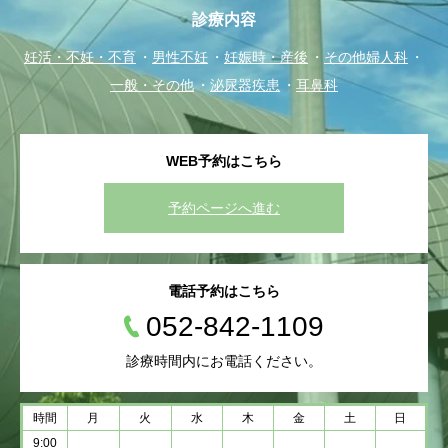
診療内容
妊活・不妊・不育
男性不妊
妊娠時・産後
その他婦人科
一般・その他
泌尿器疾患
耳鼻科
WEB予約はこちら
予約ページへ進む
電話予約はこちら
052-842-1109
診療時間内にお電話ください。
時間
月
火
水
木
金
土
日
9:00