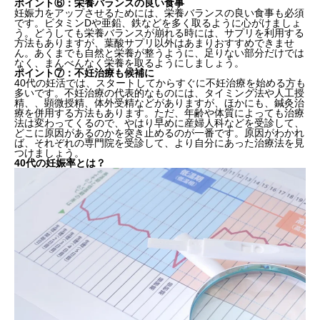
ポイント⑥：栄養バランスの良い食事
妊娠力をアップさせるためには、栄養バランスの良い食事も必須
です。ビタミンDや亜鉛、鉄などを多く取るように心がけましょ
う。どうしても栄養バランスが崩れる時には、サプリを利用する
方法もありますが、葉酸サプリ以外はあまりおすすめできませ
ん。あくまでも自然と栄養が整うように、足りない部分だけでは
なく、まんべんなく栄養を取るようにしましょう。
ポイント⑦：不妊治療も候補に
40代の妊活では、スタートしてからすぐに不妊治療を始める方も
多いです。不妊治療の代表的なものには、タイミング法や人工授
精、、顕微授精、体外受精などがありますが、ほかにも、鍼灸治
療を併用する方法もあります。ただ、年齢や体質によっても治療
法は変わってくるので、やはり早めに産婦人科などを受診して、
どこに原因があるのかを突き止めるのが一番です。原因がわかれ
ば、それぞれの専門院を受診して、より自分にあった治療法を見
つけましょう。
40代の妊娠率とは？