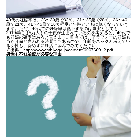
40代の妊娠率は、26〜30歳で32％、31〜35歳で28％、36〜40
歳で21％、41〜45歳で10％程度と年齢とともに低くなっていき
ます。ただ、40代での妊娠率は低下するのは事実としても、
2019年には5万人もの子供が生まれているのを考えると、40代で
も妊娠の確率はあると言えます。昨今では、アラフォーの妊娠も
当たり前と言われる時期でもあるので、年齢をネックと考えてい
る女性も、諦めずに妊活に励んでみてください。
※出典：
https://www.mhlw.go.jp/content/000766912.pdf
男性も不妊治療が必要な理由