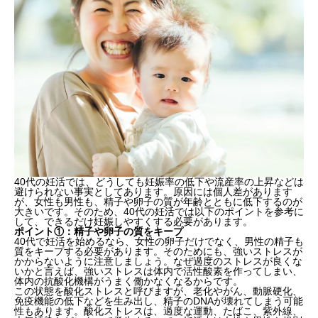
40代の妊活では、どうしても妊娠率の低下や流産率の上昇などは
避けられない事実としてあります。原因には個人差があります
が、女性も男性も、精子や卵子の質が年齢とともに低下するのが
大きいです。そのため、40代の妊活では以下のポイントを参考に
して、できるだけ妊娠しやすくする必要があります。
ポイント①：精子や卵子の質をキープ
40代で妊活を始めるなら、女性の卵子だけでなく、男性の精子も
質をキープする必要があります。そのためにも、強いストレスが
かからないように注意しましょう。なぜ過度のストレスが良くな
いかと言えば、強いストレスは体内で活性酸素を作ってしまい、
体内の抗酸化機構がうまく働かなくなるからです。
この状態を酸化ストレスと呼びますが、老化やがん、動脈硬化、
免疫機能の低下などを生み出し、精子のDNAが壊れてしまう可能
性もあります。酸化ストレスは、過度な運動、たばこ、紫外線、