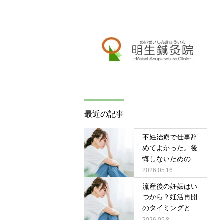
最近の記事
不妊治療で仕事辞
めてよかった。後
悔しないための判
断基準と体験談
2026.05.16
流産後の妊娠はい
つから？妊活再開
のタイミングと不
安の解消法
2026.05.8