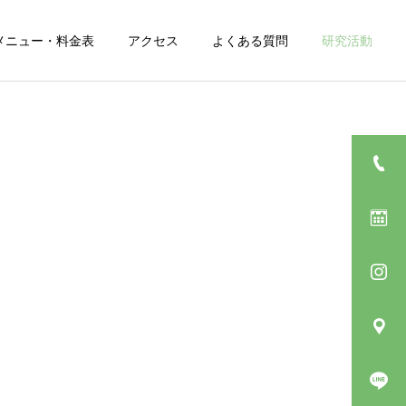
メニュー・料金表
アクセス
よくある質問
研究活動
診療一覧
その他婦人科
妊活の豆知識
妊活の豆知識
妊娠初期の自律神経の乱れ
冷え性改善で妊娠した方法
｜胎児への影響は？安全な
とは？妊活・温活のコツを
整え方
専門家が解説