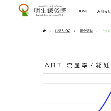
HOME
お知らせ
妊活BLOG
研究活動
『妊娠
妊活・不妊・不育
妊活の豆知識
妊活の豆知識
タイミング法で半年妊娠し
不妊治療で仕事辞めてよか
ない原因は？今後の妊活・
った。後悔しないための判
一般・その他
確率を解説
断基準と体験談