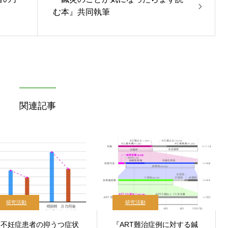
む本』共同執筆
関連記事
研究活動
研究活動
『不妊症患者の抑うつ症状
『ART難治症例に対する鍼