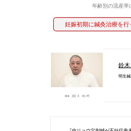
年齢別の流産率
妊娠初期に鍼灸治療を行
鈴木
明生鍼
『中リョウ穴刺鍼が不妊症患