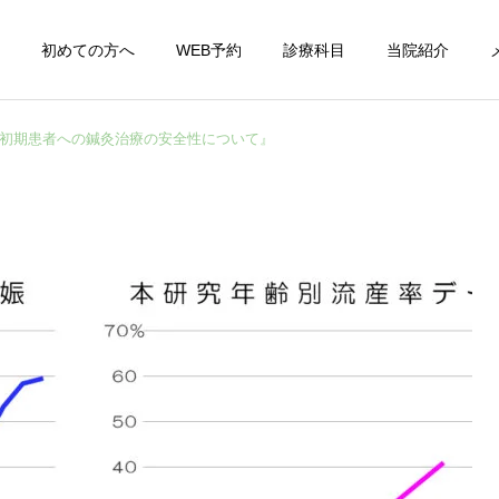
初めての方へ
WEB予約
診療科目
当院紹介
初期患者への鍼灸治療の安全性について』
男性不妊
妊娠時・産後
妊活の豆知識
blog
流産後の妊娠はいつから？
過活動膀胱の鍼灸治療
妊活再開のタイミングと不
泌尿器疾患
耳鼻科
安の解消法