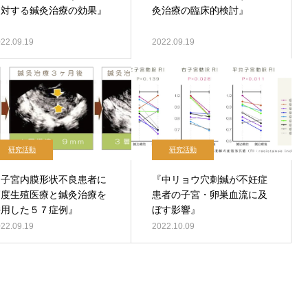
に対する鍼灸治療の効果』
灸治療の臨床的検討』
22.09.19
2022.09.19
研究活動
研究活動
『子宮内膜形状不良患者に
『中リョウ穴刺鍼が不妊症
高度生殖医療と鍼灸治療を
患者の子宮・卵巣血流に及
併用した５７症例』
ぼす影響』
22.09.19
2022.10.09